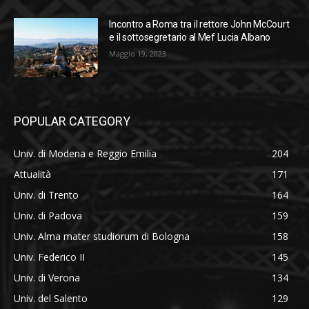
Incontro a Roma tra il rettore John McCourt
e il sottosegretario al Mef Lucia Albano
Maggio 19, 2023
POPULAR CATEGORY
Univ. di Modena e Reggio Emilia
204
Attualità
171
Univ. di Trento
164
Univ. di Padova
159
Univ. Alma mater studiorum di Bologna
158
Univ. Federico II
145
Univ. di Verona
134
Univ. del Salento
129