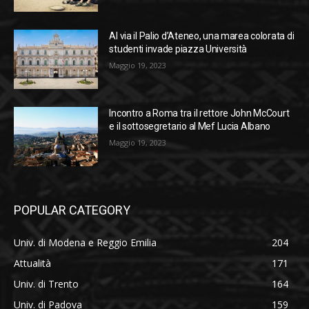
Al via il Palio d’Ateneo, una marea colorata di
studenti invade piazza Università
Maggio 19, 2023
Incontro a Roma tra il rettore John McCourt
e il sottosegretario al Mef Lucia Albano
Maggio 19, 2023
POPULAR CATEGORY
Univ. di Modena e Reggio Emilia
204
Attualità
171
Univ. di Trento
164
Univ. di Padova
159