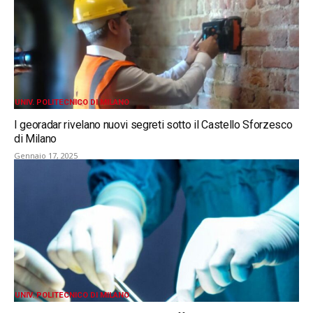
UNIV. POLITECNICO DI MILANO
I georadar rivelano nuovi segreti sotto il Castello Sforzesco
di Milano
Gennaio 17, 2025
UNIV. POLITECNICO DI MILANO