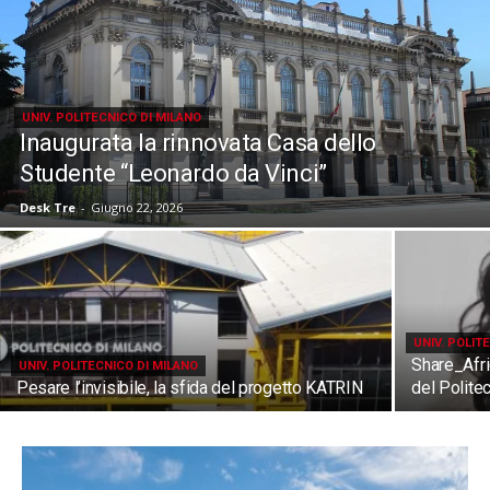
UNIV. POLITECNICO DI MILANO
Inaugurata la rinnovata Casa dello
Studente “Leonardo da Vinci”
Desk Tre
-
Giugno 22, 2026
UNIV. POLIT
Share_Afr
UNIV. POLITECNICO DI MILANO
Pesare l’invisibile, la sfida del progetto KATRIN
del Polite