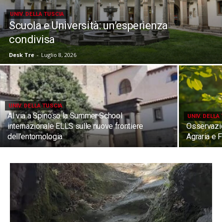
UNIV. DELLA TUSCIA
Scuola e Università: un’esperienza
condivisa
Desk Tre
-
Luglio 8, 2026
UNIV. DELLA TUSCIA
Al via a Spinoso la Summer School
UNIV. DELLA
internazionale ELLS sulle nuove frontiere
Osservazio
dell’entomologia
Agraria e 