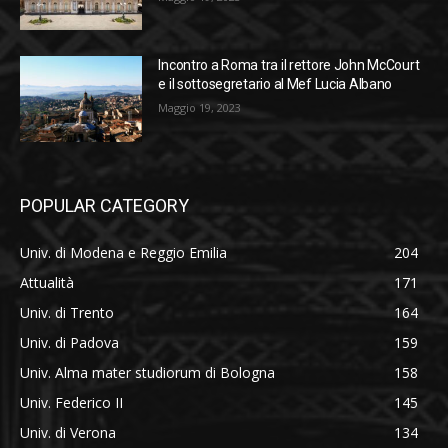
Incontro a Roma tra il rettore John McCourt
e il sottosegretario al Mef Lucia Albano
Maggio 19, 2023
POPULAR CATEGORY
Univ. di Modena e Reggio Emilia
204
Attualità
171
Univ. di Trento
164
Univ. di Padova
159
Univ. Alma mater studiorum di Bologna
158
Univ. Federico II
145
Univ. di Verona
134