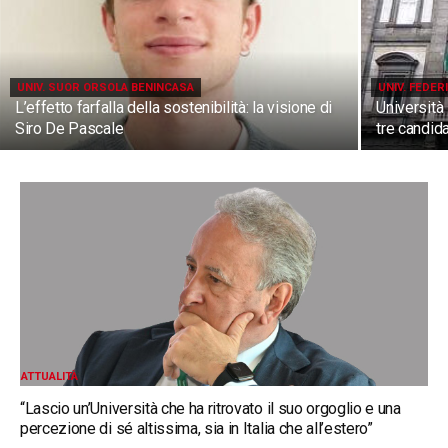
UNIV. SUOR ORSOLA BENINCASA
UNIV. FEDERI
L’effetto farfalla della sostenibilità: la visione di
Università 
Siro De Pascale
tre candida
ATTUALITÀ
“Lascio un’Università che ha ritrovato il suo orgoglio e una
percezione di sé altissima, sia in Italia che all’estero”