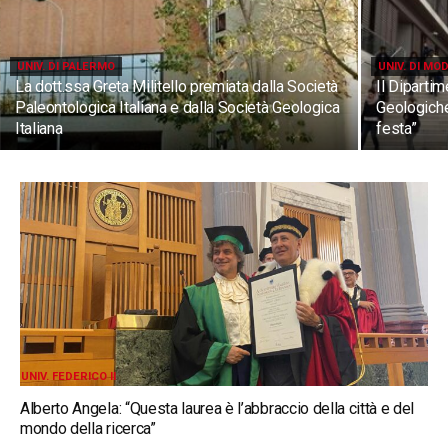
UNIV. DI PALERMO
UNIV. DI MO
La dott.ssa Greta Militello premiata dalla Società
Il Diparti
Paleontologica Italiana e dalla Società Geologica
Geologiche
Italiana
festa”
UNIV. FEDERICO II
Alberto Angela: “Questa laurea è l’abbraccio della città e del
mondo della ricerca”