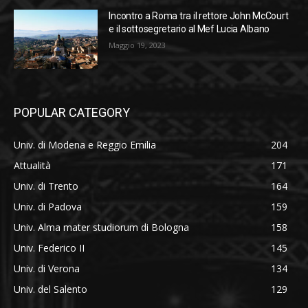
Incontro a Roma tra il rettore John McCourt
e il sottosegretario al Mef Lucia Albano
Maggio 19, 2023
POPULAR CATEGORY
Univ. di Modena e Reggio Emilia
204
Attualità
171
Univ. di Trento
164
Univ. di Padova
159
Univ. Alma mater studiorum di Bologna
158
Univ. Federico II
145
Univ. di Verona
134
Univ. del Salento
129