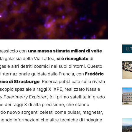
UL
rmassiccio con
una massa stimata milioni di volte
la galassia della Via Lattea,
si è risvegliato
di
gas e altri detriti cosmici nei suoi dintorni. Questo
internazionale guidata dalla Francia, con
Frédéric
ico di Strasburgo
. Ricerca pubblicata sulla rivista
lescopio spaziale a raggi X IXPE, realizzato Nasa e
y Polarimetry Explorer
‘, è il primo satellite in grado
ne dei raggi X di alta precisione, che stanno
odo nuovo sorgenti celesti come pulsar, magnetar,
rnendo informazioni che altre tecniche di indagine