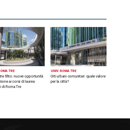
 ROMA TRE
UNIV. ROMA TRE
e filtro: nuove opportunità
Orti urbani comunitari: quale valore
izione ai corsi di laurea
per la città?
li di Roma Tre