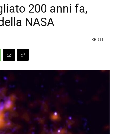
gliato 200 anni fa,
della NASA
381