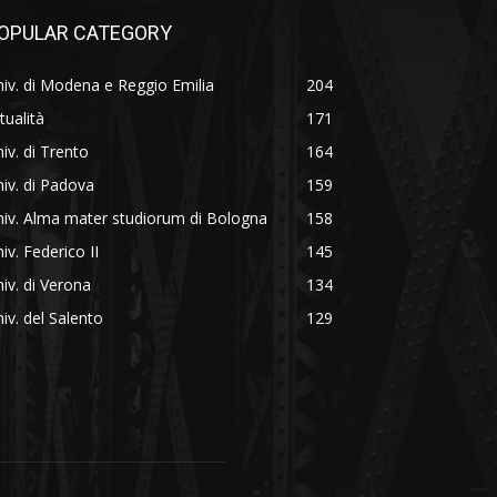
OPULAR CATEGORY
iv. di Modena e Reggio Emilia
204
tualità
171
iv. di Trento
164
iv. di Padova
159
iv. Alma mater studiorum di Bologna
158
iv. Federico II
145
iv. di Verona
134
iv. del Salento
129