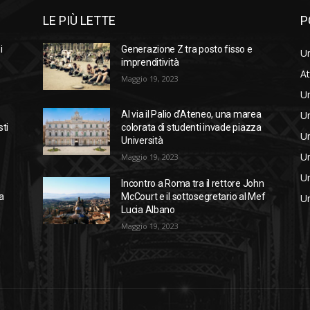
LE PIÙ LETTE
P
i
Generazione Z tra posto fisso e
Un
imprenditività
At
Maggio 19, 2023
Un
Un
Al via il Palio d’Ateneo, una marea
sti
colorata di studenti invade piazza
Un
Università
Un
Maggio 19, 2023
Un
Incontro a Roma tra il rettore John
a
McCourt e il sottosegretario al Mef
Un
Lucia Albano
Maggio 19, 2023