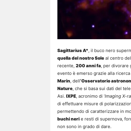
Sagittarius A*
, il buco nero supe
quella del nostro Sole
al centro del
recente,
200 anni fa
, per divorare 
evento è emerso grazie alla ricerca 
Marin
, dell
‘Osservatorio astronom
Nature
, che si basa sui dati del te
Asi.
IXPE
, acronimo di ‘
Imaging X-ra
di effettuare misure di polarizzazio
permettendo di caratterizzare in m
buchi neri
e resti di supernova, fo
non sono in grado di dare.