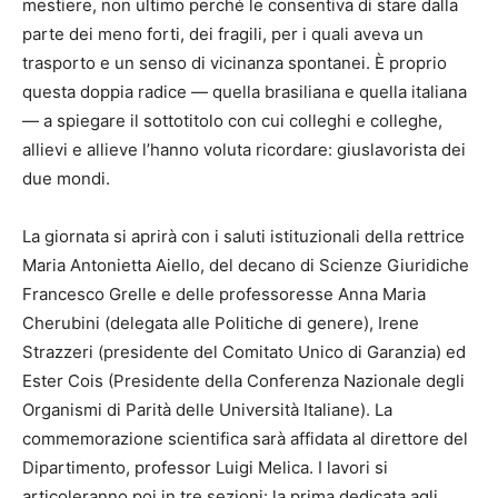
mestiere, non ultimo perché le consentiva di stare dalla
parte dei meno forti, dei fragili, per i quali aveva un
trasporto e un senso di vicinanza spontanei. È proprio
questa doppia radice — quella brasiliana e quella italiana
— a spiegare il sottotitolo con cui colleghi e colleghe,
allievi e allieve l’hanno voluta ricordare: giuslavorista dei
due mondi.
La giornata si aprirà con i saluti istituzionali della rettrice
Maria Antonietta Aiello, del decano di Scienze Giuridiche
Francesco Grelle e delle professoresse Anna Maria
Cherubini (delegata alle Politiche di genere), Irene
Strazzeri (presidente del Comitato Unico di Garanzia) ed
Ester Cois (Presidente della Conferenza Nazionale degli
Organismi di Parità delle Università Italiane). La
commemorazione scientifica sarà affidata al direttore del
Dipartimento, professor Luigi Melica. I lavori si
articoleranno poi in tre sezioni: la prima dedicata agli