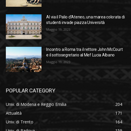
Al via il Palio d’Ateneo, una marea colorata di
studenti invade piazza Università
Maggio 19, 2023
Incontro a Roma tra il rettore John McCourt
e il sottosegretario al Mef Lucia Albano
Maggio 19, 2023
POPULAR CATEGORY
Univ. di Modena e Reggio Emilia
204
Attualità
171
Univ. di Trento
164
Univ. di Padova
159