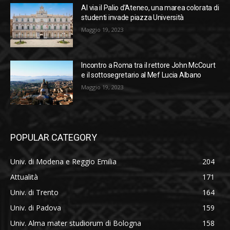
Al via il Palio d’Ateneo, una marea colorata di
studenti invade piazza Università
Maggio 19, 2023
Incontro a Roma tra il rettore John McCourt
e il sottosegretario al Mef Lucia Albano
Maggio 19, 2023
POPULAR CATEGORY
Univ. di Modena e Reggio Emilia
204
Attualità
171
Univ. di Trento
164
Univ. di Padova
159
Univ. Alma mater studiorum di Bologna
158