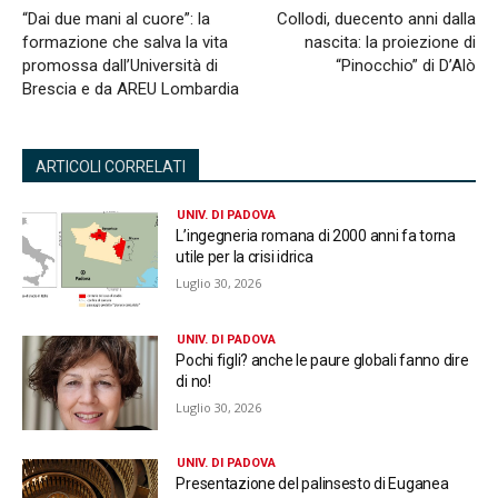
“Dai due mani al cuore”: la
Collodi, duecento anni dalla
formazione che salva la vita
nascita: la proiezione di
promossa dall’Università di
“Pinocchio” di D’Alò
Brescia e da AREU Lombardia
ARTICOLI CORRELATI
UNIV. DI PADOVA
L’ingegneria romana di 2000 anni fa torna
utile per la crisi idrica
Luglio 30, 2026
UNIV. DI PADOVA
Pochi figli? anche le paure globali fanno dire
di no!
Luglio 30, 2026
UNIV. DI PADOVA
Presentazione del palinsesto di Euganea