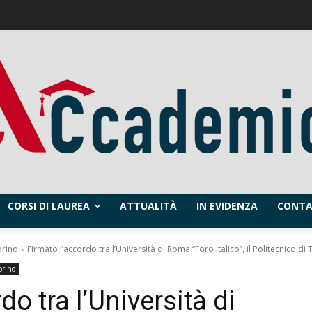
CORSI DI LAUREA
ATTUALITÀ
IN EVIDENZA
CONTA
orino
Firmato l’accordo tra l’Università di Roma “Foro Italico”, il Politecnico di T
orino
do tra l’Università di