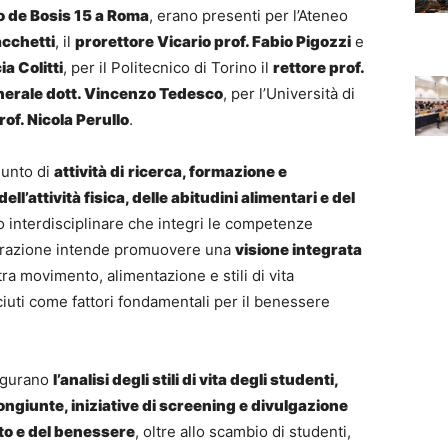
ro de Bosis 15 a Roma
, erano presenti per l’Ateneo
acchetti
, il
prorettore Vicario prof. Fabio Pigozzi
e
a Colitti
, per il Politecnico di Torino il
rettore prof.
nerale dott. Vincenzo Tedesco
, per l’Università di
rof. Nicola Perullo
.
iunto di
attività di
ricerca, formazione e
dell’attività fisica, delle abitudini alimentari e del
o interdisciplinare che integri le competenze
aborazione intende promuovere una
visione integrata
 tra movimento, alimentazione e stili di vita
iuti come fattori fondamentali per il benessere
figurano
l’analisi degli stili di vita degli studenti,
ongiunte, iniziative di screening e divulgazione
nto e del benessere
, oltre allo scambio di studenti,