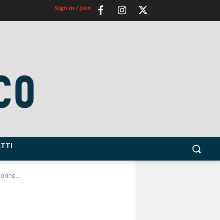
Sign in / Join
TTI
orino...