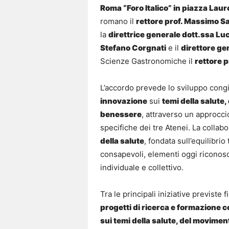
Roma “Foro Italico” in piazza Lau
romano il
rettore prof. Massimo S
la
direttrice generale dott.ssa Luci
Stefano Corgnati
e il
direttore ge
Scienze Gastronomiche il
rettore p
L’accordo prevede lo sviluppo cong
innovazione
sui
temi della salute, 
benessere
, attraverso un approcci
specifiche dei tre Atenei. La coll
della salute
, fondata sull’equilibrio
consapevoli, elementi oggi riconosc
individuale e collettivo.
Tra le principali iniziative previste 
progetti di ricerca e formazione c
sui temi della salute, del movime