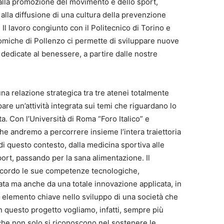
alla promozione del movimento e dello sport,
alla diffusione di una cultura della prevenzione
ri. Il lavoro congiunto con il Politecnico di Torino e
omiche di Pollenzo ci permette di sviluppare nuove
dedicate al benessere, a partire dalle nostre
na relazione strategica tra tre atenei totalmente
re un’attività integrata sui temi che riguardano lo
vita. Con l’Università di Roma “Foro Italico” e
he andremo a percorrere insieme l’intera traiettoria
i questo contesto, dalla medicina sportiva alle
ort, passando per la sana alimentazione. Il
accordo le sue competenze tecnologiche,
ta ma anche da una totale innovazione applicata, in
è elemento chiave nello sviluppo di una società che
Con questo progetto vogliamo, infatti, sempre più
 che non solo si riconoscono nel sostenere le