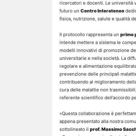
ricercatori e docenti. Le università va
futuro un
Centro Interateneo
dedic
fisica, nutrizione, salute e qualità de
Il protocollo rappresenta un
primo 
intende mettere a sistema le compet
modelli innovativi di promozione de
universitarie e nella società. La diffus
regolare e alimentazione equilibrata 
prevenzione delle principali malattie
contribuendo al miglioramento della 
cura delle malattie non trasmissibili
referente scientifico dell’accordo pe
«Questa collaborazione è perfettame
appena presentato alla nostra comun
sottolineato il
prof. Massimo Sacch