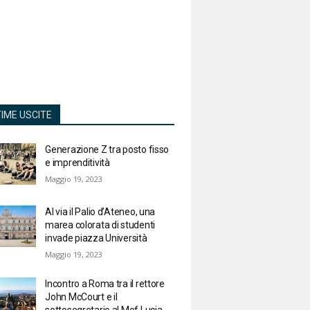
TIME USCITE
Generazione Z tra posto fisso
e imprenditività
Maggio 19, 2023
Al via il Palio d’Ateneo, una
marea colorata di studenti
invade piazza Università
Maggio 19, 2023
Incontro a Roma tra il rettore
John McCourt e il
sottosegretario al Mef Lucia