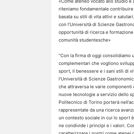
«Come ateneo vocato allo studio e 
riteniamo fondamentale contribuire 
basata su stili di vita attivi e saluta
con l’Università di Scienze Gastron
opportunità di ricerca e formazione 
comunità studentesche»
“Con la firma di oggi consolidiamo u
complementari che vogliono sviluppa
sport, il benessere e i sani stili di 
l’Università di Scienze Gastronomic
che attraversa le varie componenti d
nuove tecnologie a servizio dello sp
Politecnico di Torino porterà nell’
rappresentate da una ricerca avanza
un contesto sociale in cui lo sport 
ne condivide i principi e i valori. 
caratterizzare i nostri come atenei