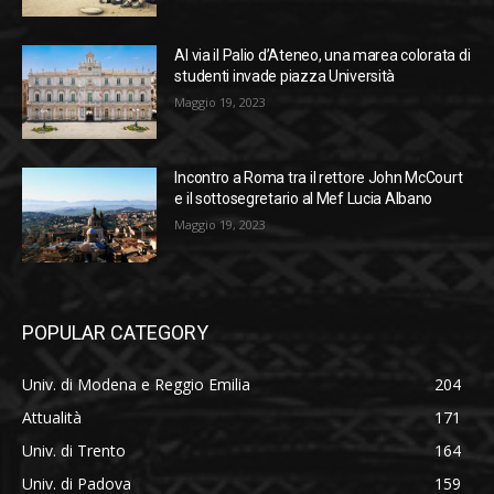
Al via il Palio d’Ateneo, una marea colorata di
studenti invade piazza Università
Maggio 19, 2023
Incontro a Roma tra il rettore John McCourt
e il sottosegretario al Mef Lucia Albano
Maggio 19, 2023
POPULAR CATEGORY
Univ. di Modena e Reggio Emilia
204
Attualità
171
Univ. di Trento
164
Univ. di Padova
159