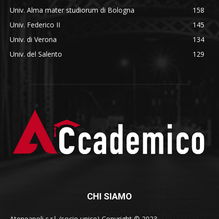
Univ. Alma mater studiorum di Bologna
158
Univ. Federico II
145
Univ. di Verona
134
Univ. del Salento
129
CHI SIAMO
Ateneapoli s.r.l. (socio unico) Copyright © 2023