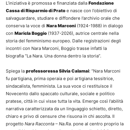
L’iniziativa è promossa e finanziata dalla
Fondazione
Cassa di Risparmio di Prato
e nasce con l’obiettivo di
salvaguardare, studiare e diffondere l’archivio orale che
conserva la voce di
Nara Marconi
(1924-1988) in dialogo
con
Maricla Boggio
(1937-2026), autrice centrale nella
storia del femminismo europeo. Dalle registrazioni degli
incontri con Nara Marconi, Boggio trasse infatti la
biografia “La Nara. Una donna dentro la storia”.
Spiega la
professoressa Silvia Calamai
: “Nara Marconi
fu partigiana, prima operaia e poi artigiana tessitrice,
sindacalista, femminista. La sua voce ci restituisce il
Novecento dallo spaccato culturale, sociale e politico
pratese, città in cui visse tutta la vita. Emerge così l’abilità
narrativa caratterizzata da un linguaggio schietto, diretto,
chiaro e privo di censure che risuona in chi ascolta. Il
progetto
Nara Racconta – Na.Ra.
pone al centro proprio la