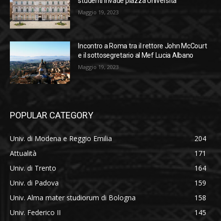
studenti invade piazza Università
Maggio 19, 2023
Incontro a Roma tra il rettore John McCourt
e il sottosegretario al Mef Lucia Albano
Maggio 19, 2023
POPULAR CATEGORY
Univ. di Modena e Reggio Emilia
204
Attualità
171
Univ. di Trento
164
Univ. di Padova
159
Univ. Alma mater studiorum di Bologna
158
Univ. Federico II
145