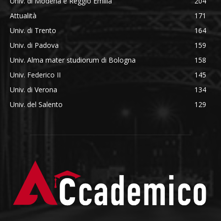
Univ. di Modena e Reggio Emilia
204
Attualità
171
Univ. di Trento
164
Univ. di Padova
159
Univ. Alma mater studiorum di Bologna
158
Univ. Federico II
145
Univ. di Verona
134
Univ. del Salento
129