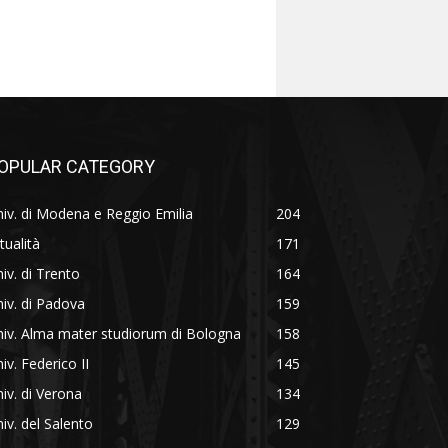
OPULAR CATEGORY
iv. di Modena e Reggio Emilia
204
tualità
171
iv. di Trento
164
iv. di Padova
159
iv. Alma mater studiorum di Bologna
158
iv. Federico II
145
iv. di Verona
134
iv. del Salento
129