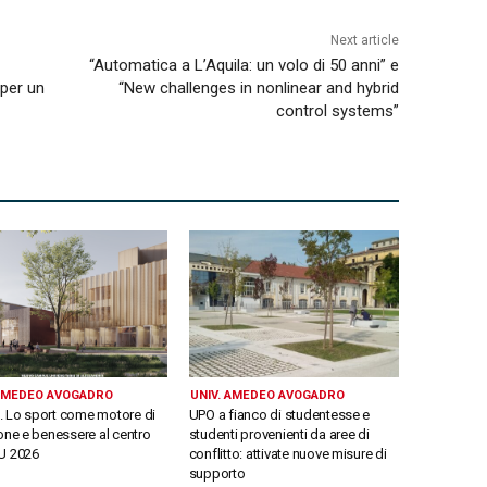
Next article
“Automatica a L’Aquila: un volo di 50 anni” e
 per un
“New challenges in nonlinear and hybrid
control systems”
 AMEDEO AVOGADRO
UNIV. AMEDEO AVOGADRO
 Lo sport come motore di
UPO a fianco di studentesse e
one e benessere al centro
studenti provenienti da aree di
U 2026
conflitto: attivate nuove misure di
supporto