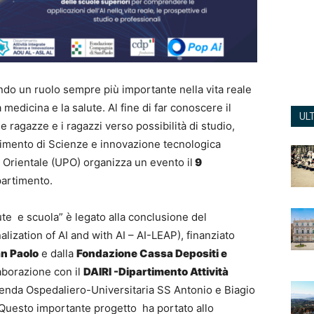
endo un ruolo sempre più importante nella vita reale
a medicina e la salute. Al fine di far conoscere il
UL
ragazze e i ragazzi verso possibilità di studio,
timento di Scienze e innovazione tecnologica
e Orientale (UPO) organizza un evento il
9
partimento.
lute e scuola” è legato alla conclusione del
lization of AI and with AI – AI-LEAP), finanziato
n Paolo
e dalla
Fondazione Cassa Depositi e
borazione con il
DAIRI -Dipartimento Attività
enda Ospedaliero-Universitaria SS Antonio e Biagio
 Questo importante progetto ha portato allo