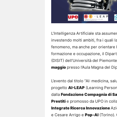
L’Intelligenza Artificiale sta assum
investendo molti ambiti, fra i quali l
fenomeno, ma anche per orientare le 
formazione e occupazione, il Dipar
(DISIT) dell’Università del Piemont
maggio
presso l’Aula Magna del Di
L’evento dal titolo “AI: medicina, sa
progetto
AI-LEAP
(Learning Persona
dalla
Fondazione Compagnia di Sa
Prestiti
e promosso da UPO in colla
Integrate Ricerca Innovazione
Azi
e Cesare Arrigo e
Pop-AI
(Torino).