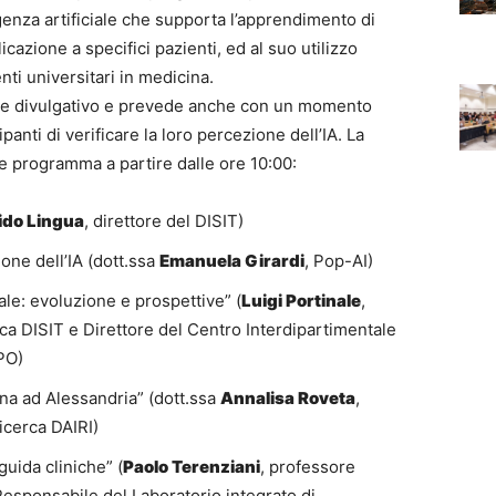
genza artificiale che supporta l’apprendimento di
icazione a specifici pazienti, ed al suo utilizzo
ti universitari in medicina.
ente divulgativo e prevede anche con un momento
panti di verificare la loro percezione dell’IA. La
te programma a partire dalle ore 10:00:
ido Lingua
, direttore del DISIT)
one dell’IA (dott.ssa
Emanuela Girardi
, Pop-AI)
iale: evoluzione e prospettive” (
Luigi Portinale
,
ica DISIT e Direttore del Centro Interdipartimentale
UPO)
cina ad Alessandria” (dott.ssa
Annalisa Roveta
,
icerca DAIRI)
 guida cliniche” (
Paolo Terenziani
, professore
Responsabile del Laboratorio integrato di