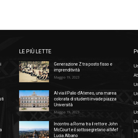
LE PIÙ LETTE
P
i
Generazione Z tra posto fisso e
Un
imprenditività
At
Maggio 19, 2023
Un
Un
Al via il Palio d’Ateneo, una marea
sti
colorata di studenti invade piazza
Un
Università
Un
Maggio 19, 2023
Un
Incontro a Roma tra il rettore John
a
McCourt e il sottosegretario al Mef
Un
Lucia Albano