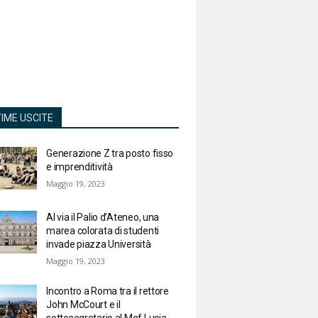
TIME USCITE
Generazione Z tra posto fisso
e imprenditività
Maggio 19, 2023
Al via il Palio d’Ateneo, una
marea colorata di studenti
invade piazza Università
Maggio 19, 2023
Incontro a Roma tra il rettore
John McCourt e il
sottosegretario al Mef Lucia