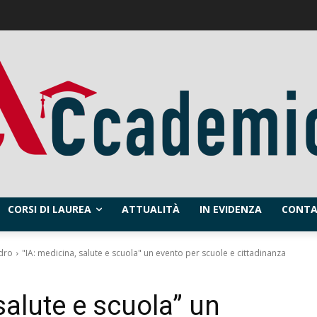
CORSI DI LAUREA
ATTUALITÀ
IN EVIDENZA
CONTA
dro
"IA: medicina, salute e scuola" un evento per scuole e cittadinanza
salute e scuola” un