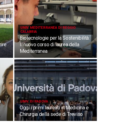
UNIV. MEDITERRANEA DI REGGIO
CALABRIA
Biotecnologie per la Sostenibilità:
ire
Il nuovo corso di laurea della
Mediterranea
a
UNIV. DI PADOVA
Oggi i primi laureati in Medicina e
Chirurgia della sede di Treviso