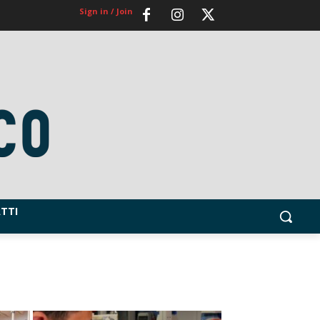
Sign in / Join
TTI