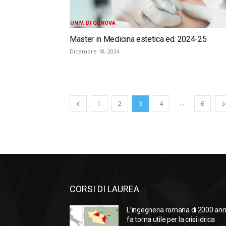
UNIV. DI GENOVA
Master in Medicina estetica ed. 2024-25
Dicembre 18, 2024
...
1
2
3
4
6
CORSI DI LAUREA
L’ingegneria romana di 2000 ann
fa torna utile per la crisi idrica