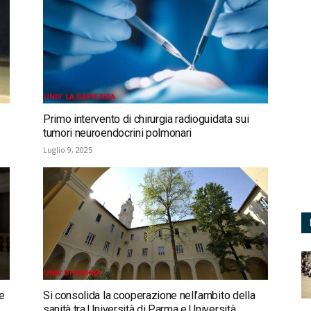
UNIV. LA SAPIENZA
Primo intervento di chirurgia radioguidata sui
tumori neuroendocrini polmonari
Luglio 9, 2025
UNIV DI PARMA
ne
Si consolida la cooperazione nell’ambito della
sanità tra Università di Parma e Università