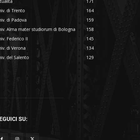
tualità
171
iv. di Trento
164
iv. di Padova
159
iv. Alma mater studiorum di Bologna
158
iv. Federico II
145
iv. di Verona
134
iv. del Salento
129
EGUICI SU: