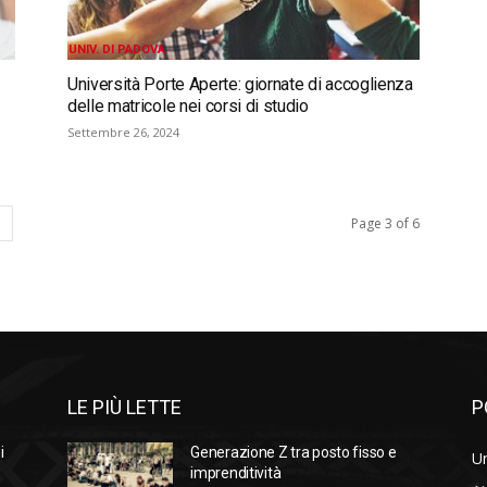
UNIV. DI PADOVA
Università Porte Aperte: giornate di accoglienza
delle matricole nei corsi di studio
Settembre 26, 2024
Page 3 of 6
LE PIÙ LETTE
P
i
Generazione Z tra posto fisso e
Un
imprenditività