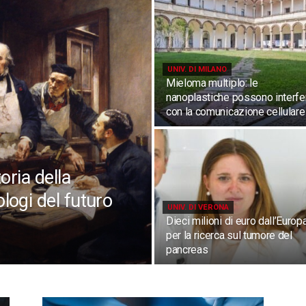
UNIV. DI MILANO
Mieloma multiplo: le
nanoplastiche possono interfer
con la comunicazione cellulare
oria della
logi del futuro
UNIV. DI VERONA
Dieci milioni di euro dall’Europ
per la ricerca sul tumore del
pancreas