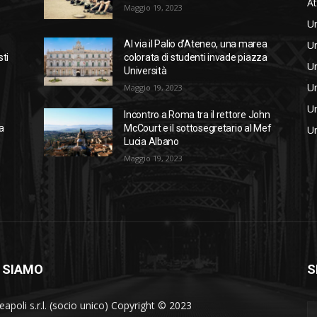
At
Maggio 19, 2023
Un
Un
Al via il Palio d’Ateneo, una marea
sti
colorata di studenti invade piazza
Un
Università
Un
Maggio 19, 2023
Un
Incontro a Roma tra il rettore John
a
McCourt e il sottosegretario al Mef
Un
Lucia Albano
Maggio 19, 2023
 SIAMO
S
eapoli s.r.l. (socio unico) Copyright © 2023