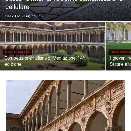
cellulare
Desk Tre
-
Luglio 9, 2026
UNIV. DI MILANO
UNIV. DI MIL
Competizione italiana di Mediazione. 14ª
I giovani r
edizione
Statale al