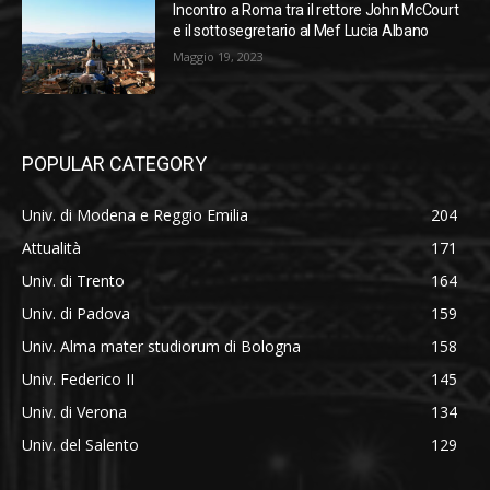
Incontro a Roma tra il rettore John McCourt
e il sottosegretario al Mef Lucia Albano
Maggio 19, 2023
POPULAR CATEGORY
Univ. di Modena e Reggio Emilia
204
Attualità
171
Univ. di Trento
164
Univ. di Padova
159
Univ. Alma mater studiorum di Bologna
158
Univ. Federico II
145
Univ. di Verona
134
Univ. del Salento
129