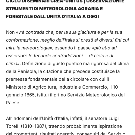
CICLO DI SEMINARI CREA-UNITUS | OSSERVAZIONI E
STRUMENTI DI METEOROLOGIA AGRARIA E
FORESTALE DALL’UNITÀ D’ITALIA A OGGI
Non
«v’è contrada che, per la sua giacitura e per la sua
conformazione, meglio dell’Italia si presti ai diversi fini cui
mira la meteorologia»
, essendo il paese
«più atto ad
osservare le feconde contraddizioni … di cielo e di
clima»
. Definizione di gusto poetico ma rigorosa del clima
della Penisola, la citazione che precede costituisce la
premessa fondamentale della circolare con cui il
Ministero di Agricoltura, Industria e Commercio, il 10
gennaio 1865, istituì il primo Servizio Meteorologico del
Paese.
All’indomani dell’Unità d’Italia, infatti, il senatore Luigi
Torelli (1810–1887), traendo probabilmente ispirazione
dai promettenti risultati operativi conseguiti dal Servizio