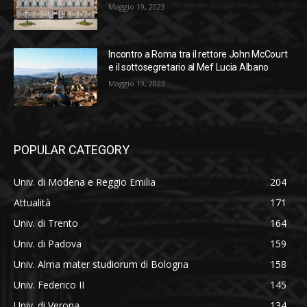
Maggio 19, 2023
Incontro a Roma tra il rettore John McCourt
e il sottosegretario al Mef Lucia Albano
Maggio 19, 2023
POPULAR CATEGORY
Univ. di Modena e Reggio Emilia
204
Attualità
171
Univ. di Trento
164
Univ. di Padova
159
Univ. Alma mater studiorum di Bologna
158
Univ. Federico II
145
Univ. di Verona
134