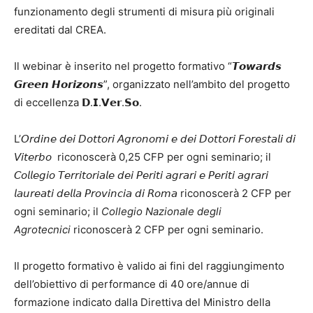
funzionamento degli strumenti di misura più originali
ereditati dal CREA.
Il webinar è inserito nel progetto formativo “𝙏𝙤𝙬𝙖𝙧𝙙𝙨
𝙂𝙧𝙚𝙚𝙣 𝙃𝙤𝙧𝙞𝙯𝙤𝙣𝙨”, organizzato nell’ambito del progetto
di eccellenza 𝗗.𝗜.𝗩𝗲𝗿.𝗦𝗼.
L’𝘖𝘳𝘥𝘪𝘯𝘦 𝘥𝘦𝘪 𝘋𝘰𝘵𝘵𝘰𝘳𝘪 𝘈𝘨𝘳𝘰𝘯𝘰𝘮𝘪 𝘦 𝘥𝘦𝘪 𝘋𝘰𝘵𝘵𝘰𝘳𝘪 𝘍𝘰𝘳𝘦𝘴𝘵𝘢𝘭𝘪 𝘥𝘪
𝘝𝘪𝘵𝘦𝘳𝘣𝘰 riconoscerà 0,25 CFP per ogni seminario; il
𝘊𝘰𝘭𝘭𝘦𝘨𝘪𝘰 𝘛𝘦𝘳𝘳𝘪𝘵𝘰𝘳𝘪𝘢𝘭𝘦 𝘥𝘦𝘪 𝘗𝘦𝘳𝘪𝘵𝘪 𝘢𝘨𝘳𝘢𝘳𝘪 𝘦 𝘗𝘦𝘳𝘪𝘵𝘪 𝘢𝘨𝘳𝘢𝘳𝘪
𝘭𝘢𝘶𝘳𝘦𝘢𝘵𝘪 𝘥𝘦𝘭𝘭𝘢 𝘗𝘳𝘰𝘷𝘪𝘯𝘤𝘪𝘢 𝘥𝘪 𝘙𝘰𝘮𝘢 riconoscerà 2 CFP per
ogni seminario; il
Collegio Nazionale degli
Agrotecnici
riconoscerà 2 CFP per ogni seminario.
Il progetto formativo è valido ai fini del raggiungimento
dell’obiettivo di performance di 40 ore/annue di
formazione indicato dalla Direttiva del Ministro della