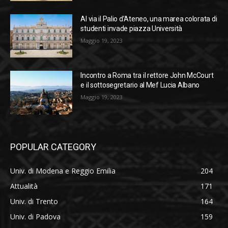
Al via il Palio d’Ateneo, una marea colorata di
studenti invade piazza Università
Maggio 19, 2023
Incontro a Roma tra il rettore John McCourt
e il sottosegretario al Mef Lucia Albano
Maggio 19, 2023
POPULAR CATEGORY
Univ. di Modena e Reggio Emilia
204
Attualità
171
Univ. di Trento
164
Univ. di Padova
159