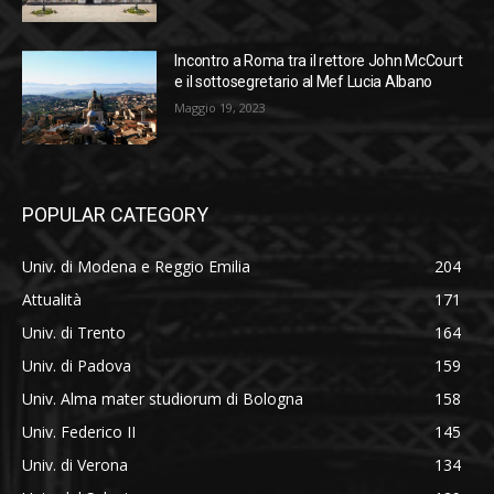
Incontro a Roma tra il rettore John McCourt
e il sottosegretario al Mef Lucia Albano
Maggio 19, 2023
POPULAR CATEGORY
Univ. di Modena e Reggio Emilia
204
Attualità
171
Univ. di Trento
164
Univ. di Padova
159
Univ. Alma mater studiorum di Bologna
158
Univ. Federico II
145
Univ. di Verona
134