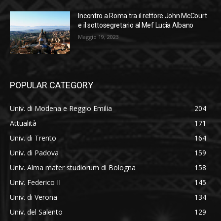
Incontro a Roma tra il rettore John McCourt
e il sottosegretario al Mef Lucia Albano
Maggio 19, 2023
POPULAR CATEGORY
Univ. di Modena e Reggio Emilia
204
Attualità
171
Univ. di Trento
164
Univ. di Padova
159
Univ. Alma mater studiorum di Bologna
158
Univ. Federico II
145
Univ. di Verona
134
Univ. del Salento
129