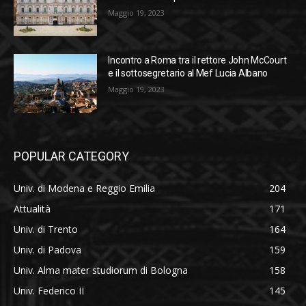
Maggio 19, 2023
Incontro a Roma tra il rettore John McCourt
e il sottosegretario al Mef Lucia Albano
Maggio 19, 2023
POPULAR CATEGORY
Univ. di Modena e Reggio Emilia
204
Attualità
171
Univ. di Trento
164
Univ. di Padova
159
Univ. Alma mater studiorum di Bologna
158
Univ. Federico II
145