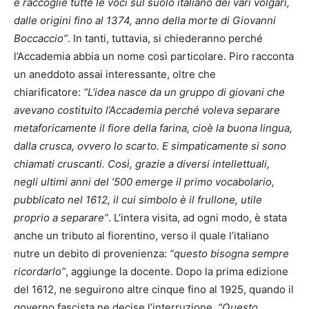
e raccoglie tutte le voci sul suolo italiano dei vari volgari,
dalle origini fino al 1374, anno della morte di Giovanni
Boccaccio”
. In tanti, tuttavia, si chiederanno perché
l’Accademia abbia un nome così particolare. Piro racconta
un aneddoto assai interessante, oltre che
chiarificatore:
“L’idea nasce da un gruppo di giovani che
avevano costituito l’Accademia perché voleva separare
metaforicamente il fiore della farina, cioè la buona lingua,
dalla crusca, ovvero lo scarto. E simpaticamente si sono
chiamati cruscanti. Così, grazie a diversi intellettuali,
negli ultimi anni del ’500 emerge il primo vocabolario,
pubblicato nel 1612, il cui simbolo è il frullone, utile
proprio a separare”
. L’intera visita, ad ogni modo, è stata
anche un tributo al fiorentino, verso il quale l’italiano
nutre un debito di provenienza:
“questo bisogna sempre
ricordarlo”
, aggiunge la docente. Dopo la prima edizione
del 1612, ne seguirono altre cinque fino al 1925, quando il
governo fascista ne decise l’interruzione.
“Questo