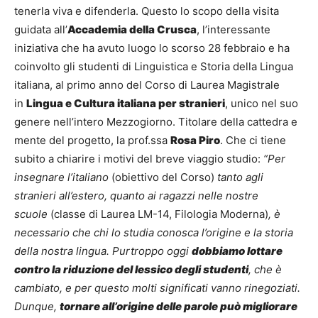
tenerla viva e difenderla. Questo lo scopo della visita
guidata all’
Accademia della Crusca
, l’interessante
iniziativa che ha avuto luogo lo scorso 28 febbraio e ha
coinvolto gli studenti di Linguistica e Storia della Lingua
italiana, al primo anno del Corso di Laurea Magistrale
in
Lingua e Cultura italiana per stranieri
, unico nel suo
genere nell’intero Mezzogiorno. Titolare della cattedra e
mente del progetto, la prof.ssa
Rosa Piro
. Che ci tiene
subito a chiarire i motivi del breve viaggio studio:
“Per
insegnare l’italiano
(obiettivo del Corso)
tanto agli
stranieri all’estero, quanto ai ragazzi nelle nostre
scuole
(classe di Laurea LM-14, Filologia Moderna)
, è
necessario che chi lo studia conosca l’origine e la storia
della nostra lingua. Purtroppo oggi
dobbiamo lottare
contro la riduzione del lessico degli studenti
, che è
cambiato, e per questo molti significati vanno rinegoziati.
Dunque,
tornare all’origine delle parole può migliorare