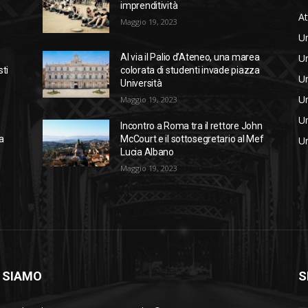
imprenditività
At
Maggio 19, 2023
Un
Un
Al via il Palio d’Ateneo, una marea
sti
colorata di studenti invade piazza
Un
Università
Un
Maggio 19, 2023
Un
Incontro a Roma tra il rettore John
a
McCourt e il sottosegretario al Mef
Un
Lucia Albano
Maggio 19, 2023
 SIAMO
S