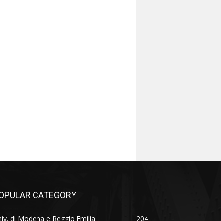
OPULAR CATEGORY
iv. di Modena e Reggio Emilia
204