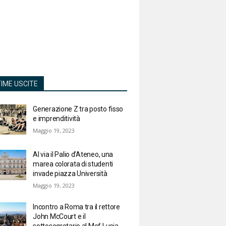
TIME USCITE
Generazione Z tra posto fisso
e imprenditività
Maggio 19, 2023
Al via il Palio d’Ateneo, una
marea colorata di studenti
invade piazza Università
Maggio 19, 2023
Incontro a Roma tra il rettore
John McCourt e il
sottosegretario al Mef Lucia