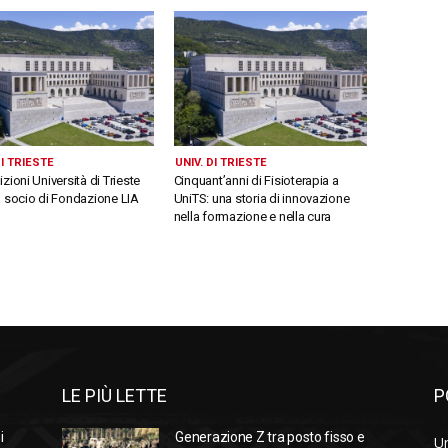
DI TRIESTE
UNIV. DI TRIESTE
zioni Università di Trieste
Cinquant’anni di Fisioterapia a
a socio di Fondazione LIA
UniTS: una storia di innovazione
nella formazione e nella cura
LE PIÙ LETTE
P
i
Generazione Z tra posto fisso e
Un