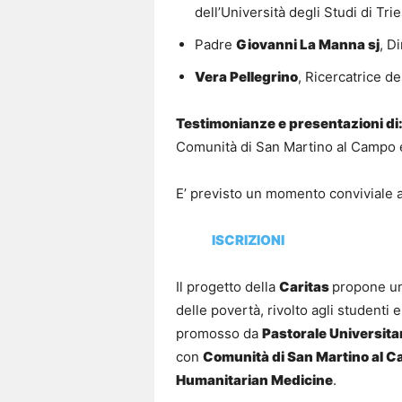
dell’Università degli Studi di Tri
Padre
Giovanni La Manna sj
, D
Vera Pellegrino
, Ricercatrice de
Testimonianze e presentazioni di
Comunità di San Martino al Campo e
E’ previsto un momento conviviale a
ISCRIZIONI
Il progetto della
Caritas
propone un
delle povertà, rivolto agli studenti 
promosso da
Pastorale Universita
con
Comunità di San Martino al C
Humanitarian Medicine
.