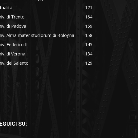
tualità
171
iv. di Trento
164
iv. di Padova
159
iv. Alma mater studiorum di Bologna
158
iv. Federico II
145
iv. di Verona
134
iv. del Salento
129
EGUICI SU: