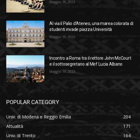
Maggio 19, 2023
Al via il Palio d’Ateneo, una marea colorata di
studenti invade piazza Università
Maggio 19, 2023
Incontro a Roma tra il rettore John McCourt
e il sottosegretario al Mef Lucia Albano
Maggio 19, 2023
POPULAR CATEGORY
Univ. di Modena e Reggio Emilia
204
Attualità
171
Univ. di Trento
164