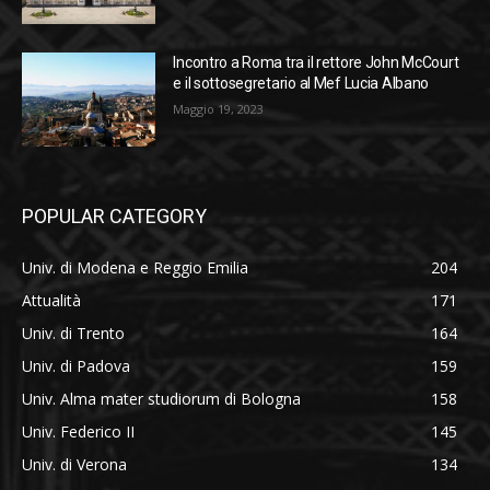
Incontro a Roma tra il rettore John McCourt
e il sottosegretario al Mef Lucia Albano
Maggio 19, 2023
POPULAR CATEGORY
Univ. di Modena e Reggio Emilia
204
Attualità
171
Univ. di Trento
164
Univ. di Padova
159
Univ. Alma mater studiorum di Bologna
158
Univ. Federico II
145
Univ. di Verona
134