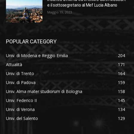
e il sottosegretario al Mef Lucia Albano
Maggio 19, 2023
POPULAR CATEGORY
Univ. di Modena e Reggio Emilia
204
Attualità
171
Univ. di Trento
164
Univ. di Padova
159
Univ. Alma mater studiorum di Bologna
158
Univ. Federico II
145
Univ. di Verona
134
Univ. del Salento
129