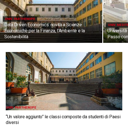
UNIV. PARTHENOPE
Data Driven Economics: novità a Scienze
UNIV. MEDIT
Economiche per la Finanza, l’Ambiente e la
Università
Sostenibilità
Passo con 
UNIV. PARTHENOPE
“Un valore aggiunto” le classi composte da studenti di Paesi
diversi