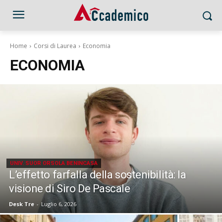
Home
Corsi di Laurea
Economia
ECONOMIA
UNIV. SUOR ORSOLA BENINCASA
L’effetto farfalla della sostenibilità: la
visione di Siro De Pascale
Desk Tre
-
Luglio 6, 2026