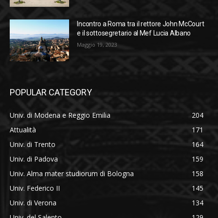
Incontro a Roma tra il rettore John McCourt
e il sottosegretario al Mef Lucia Albano
Maggio 19, 2023
POPULAR CATEGORY
Univ. di Modena e Reggio Emilia
204
Attualità
171
Univ. di Trento
164
Univ. di Padova
159
Univ. Alma mater studiorum di Bologna
158
Univ. Federico II
145
Univ. di Verona
134
Univ. del Salento
129