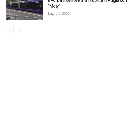
Il Poliba monitorerà la mobilità in Puglia con
“Moty”
Luglio 7, 2025