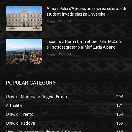
Al via il Palio d’Ateneo, una marea colorata di
studenti invade piazza Università
Maggio 19, 2023
Incontro a Roma tra il rettore John McCourt
e il sottosegretario al Mef Lucia Albano
Maggio 19, 2023
POPULAR CATEGORY
Univ. di Modena e Reggio Emilia
204
Attualità
171
Univ. di Trento
164
Univ. di Padova
159
Univ. Alma mater studiorum di Bologna
158