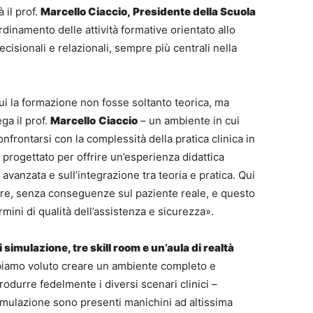
 il prof.
Marcello Ciaccio,
Presidente della Scuola
ordinamento delle attività formative orientato allo
isionali e relazionali, sempre più centrali nella
i la formazione non fosse soltanto teorica, ma
a il prof.
Marcello
Ciaccio
– un ambiente in cui
nfrontarsi con la complessità della pratica clinica in
o progettato per offrire un’esperienza didattica
avanzata e sull’integrazione tra teoria e pratica. Qui
ore, senza conseguenze sul paziente reale, e questo
ini di qualità dell’assistenza e sicurezza».
 simulazione, tre skill room e un’aula di realtà
biamo voluto creare un ambiente completo e
odurre fedelmente i diversi scenari clinici –
simulazione sono presenti manichini ad altissima