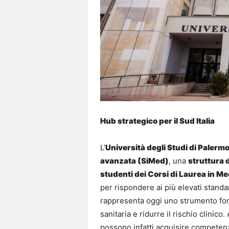
Hub strategico per il Sud Italia
L’
Università degli Studi di Palerm
avanzata (SiMed)
, una
struttura 
studenti dei Corsi di Laurea in Me
per rispondere ai più elevati standa
rappresenta oggi uno strumento fond
sanitaria e ridurre il rischio clinico. 
possono infatti acquisire competenz