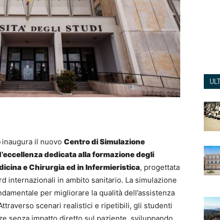
UL
o
inaugura il nuovo
Centro di Simulazione
d’eccellenza dedicata alla formazione degli
dicina e Chirurgia ed in Infermieristica
, progettata
rd internazionali in ambito sanitario. La simulazione
amentale per migliorare la qualità dell’assistenza
Attraverso scenari realistici e ripetibili, gli studenti
e senza impatto diretto sul paziente, sviluppando