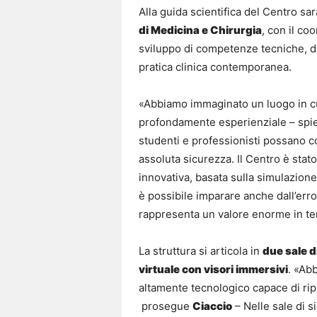
Alla guida scientifica del Centro sarà
di Medicina e Chirurgia
, con il co
sviluppo di competenze tecniche, dec
pratica clinica contemporanea.
«Abbiamo immaginato un luogo in cu
profondamente esperienziale – spieg
studenti e professionisti possano co
assoluta sicurezza. Il Centro è stat
innovativa, basata sulla simulazione 
è possibile imparare anche dall’err
rappresenta un valore enorme in term
La struttura si articola in
due sale di
virtuale con visori immersivi
. «Ab
altamente tecnologico capace di ripr
prosegue
Ciaccio
– Nelle sale di 