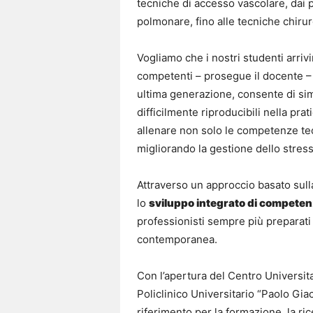
tecniche di accesso vascolare, dai p
polmonare, fino alle tecniche chirur
Vogliamo che i nostri studenti arrivi
competenti – prosegue il docente – L’
ultima generazione, consente di simu
difficilmente riproducibili nella pr
allenare non solo le competenze tec
migliorando la gestione dello stress 
Attraverso un approccio basato sull
lo
sviluppo integrato di competen
professionisti sempre più preparati
contemporanea.
Con l’apertura del Centro Universita
Policlinico Universitario “Paolo Gia
riferimento per la formazione, la ri