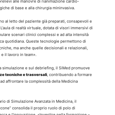
relievi alle manovre di rianimazione cardio-
giche di base e alla chirurgia mininvasiva.
no al letto del paziente già preparati, consapevoli e
aula di realtà virtuale, dotata di visori immersivi di
lare scenari clinici complessi e ad alta intensità
atica quotidiana. Queste tecnologie permettono di
niche, ma anche quelle decisionali e relazionali,
e il lavoro in team».
a simulazione e sul debriefing, il SiMed promuove
ze tecniche e trasversali
, contribuendo a formare
 ad affrontare la complessità della Medicina
rio di Simulazione Avanzata in Medicina, il
ccone” consolida il proprio ruolo di polo di
cerca e l’innovazione. «Investire nella formazione –