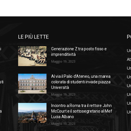
LE PIÙ LETTE
P
i
Generazione Z tra posto fisso e
Un
imprenditività
At
Maggio 19, 2023
Un
Un
Al via il Palio d’Ateneo, una marea
sti
colorata di studenti invade piazza
Un
Università
Un
Maggio 19, 2023
Un
Incontro a Roma tra il rettore John
a
McCourt e il sottosegretario al Mef
Un
Lucia Albano
Maggio 19, 2023