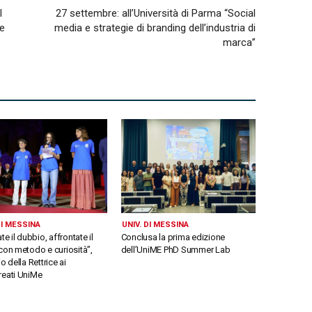
l
27 settembre: all’Università di Parma “Social
ge
media e strategie di branding dell’industria di
marca”
DI MESSINA
UNIV. DI MESSINA
ate il dubbio, affrontate il
Conclusa la prima edizione
con metodo e curiosità”,
dell’UniME PhD Summer Lab
io della Rettrice ai
reati UniMe