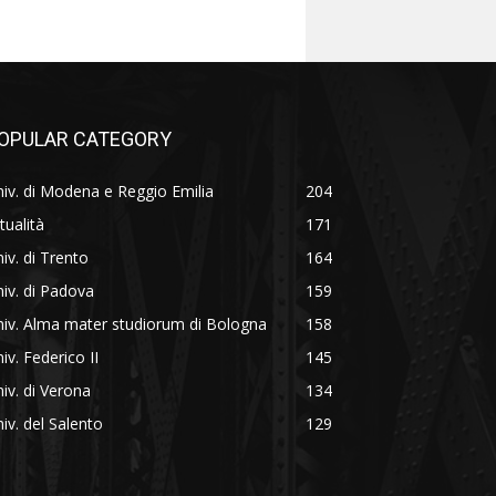
OPULAR CATEGORY
iv. di Modena e Reggio Emilia
204
tualità
171
iv. di Trento
164
iv. di Padova
159
iv. Alma mater studiorum di Bologna
158
iv. Federico II
145
iv. di Verona
134
iv. del Salento
129