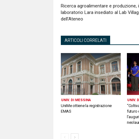
Ricerca agroalimentare e produzione, i
laboratorio Lara insediato al Lab Villa
dell’Ateneo
ARTICOLI CORRELATI
UNIV. DI MESSINA
UNIV. 
UniMe ottiene la registrazione
“Coltiv
EMAS
futuro 
l’augur
neolau