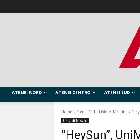
ATENEI NORD
ATENEI CENTRO
ATENEI SUD
Home
Atenei Sud
Univ. di Messina
“Hey
Univ. di Messina
“HeySun”, Uni