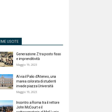
TIME USCITE
Generazione Z tra posto fisso
e imprenditività
Maggio 19, 2023
Al via il Palio d’Ateneo, una
marea colorata di studenti
invade piazza Università
Maggio 19, 2023
Incontro a Roma tra il rettore
John McCourt e il
sottosegretario al Mef Lucia