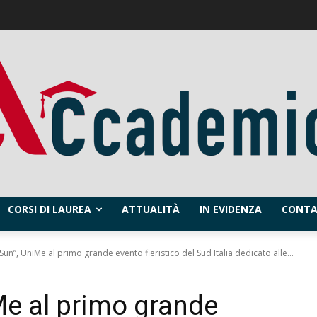
CORSI DI LAUREA
ATTUALITÀ
IN EVIDENZA
CONTA
Sun”, UniMe al primo grande evento fieristico del Sud Italia dedicato alle...
Me al primo grande