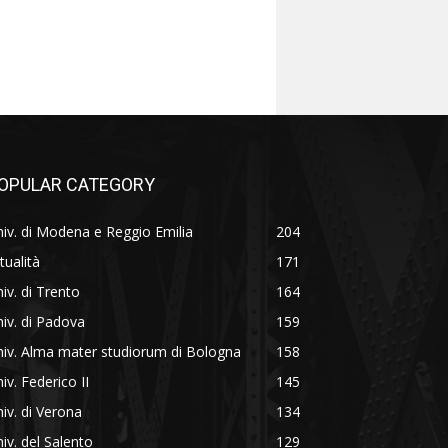
OPULAR CATEGORY
iv. di Modena e Reggio Emilia
204
tualità
171
iv. di Trento
164
iv. di Padova
159
iv. Alma mater studiorum di Bologna
158
iv. Federico II
145
iv. di Verona
134
iv. del Salento
129