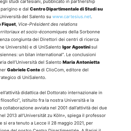
egli studi cartesiani, pubblicato in partnership
parigino e dal
Centro Dipartimentale di Studi su
’Università del Salento su
www.cartesius.net
.
 Fiquet
,
Vice-Président des relations
territoriaux et socio-économiques
della Sorbonne
nza congiunta dei Direttori dei centri di ricerca
e Université) e di UniSalento
Igor Agostini
sul
iennes: un bilan international”. Le conclusioni
aria dell’Università del Salento
Maria Antonietta
gner
Gabriele Conte
di ClioCom, editore del
rategico di UniSalento.
l’attività didattica del Dottorato internazionale in
ilosofici”, istituito fra la nostra Università e la
 collaborazione avviata nel 2001 dall’attività dei due
 nel 2013 all’Universität zu Köln», spiega il professor
le si era tenuto a Lecce il 28 maggio 2021, per
ione del nostro Centro Dipartimentale. A Parigi il