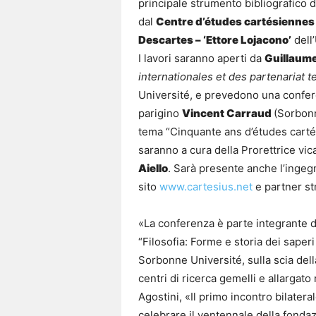
principale strumento bibliografico d
dal
Centre d’études cartésiennes
Descartes – ‘Ettore Lojacono’
dell
I lavori saranno aperti da
Guillaume
internationales et des partenariat 
Université, e prevedono una confere
parigino
Vincent Carraud
(Sorbonn
tema “Cinquante ans d’études cartés
saranno a cura della Prorettrice vic
Aiello
. Sarà presente anche l’inge
sito
www.cartesius.net
e partner st
«La conferenza è parte integrante del
“Filosofia: Forme e storia dei saperi f
Sorbonne Université, sulla scia della
centri di ricerca gemelli e allargato
Agostini, «Il primo incontro bilatera
celebrare il ventennale della fondaz