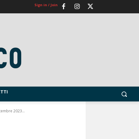
Sign in / Join
TTI
ttembre 2023...