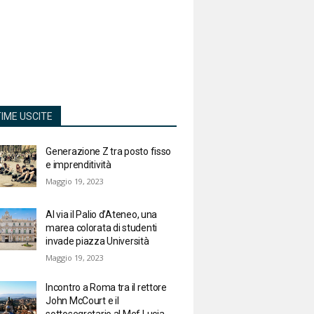
TIME USCITE
Generazione Z tra posto fisso
e imprenditività
Maggio 19, 2023
Al via il Palio d’Ateneo, una
marea colorata di studenti
invade piazza Università
Maggio 19, 2023
Incontro a Roma tra il rettore
John McCourt e il
sottosegretario al Mef Lucia