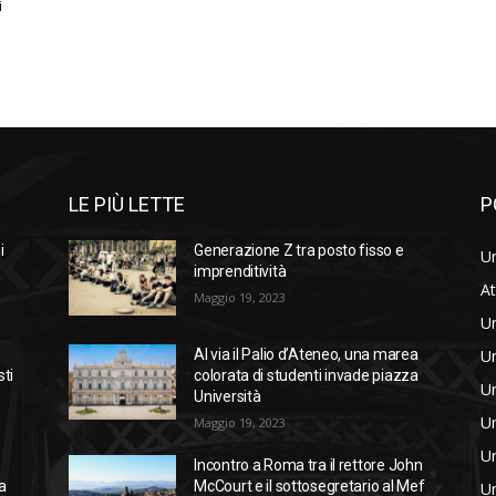
i
LE PIÙ LETTE
P
i
Generazione Z tra posto fisso e
Un
imprenditività
At
Maggio 19, 2023
Un
Un
Al via il Palio d’Ateneo, una marea
sti
colorata di studenti invade piazza
Un
Università
Un
Maggio 19, 2023
Un
Incontro a Roma tra il rettore John
a
McCourt e il sottosegretario al Mef
Un