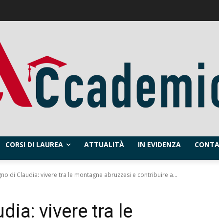
CORSI DI LAUREA
ATTUALITÀ
IN EVIDENZA
CONTA
gno di Claudia: vivere tra le montagne abruzzesi e contribuire a...
dia: vivere tra le