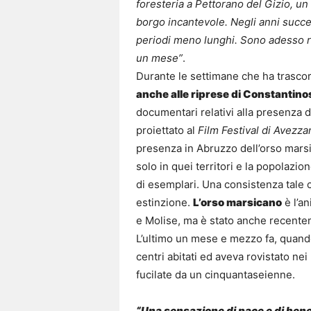
foresteria a Pettorano del Gizio, un
borgo incantevole. Negli anni succes
periodi meno lunghi. Sono adesso r
un mese”
.
Durante le settimane che ha trasco
anche alle riprese di Constantino
documentari relativi alla presenza de
proiettato al
Film Festival di Avezza
presenza in Abruzzo dell’orso marsi
solo in quei territori e la popolazi
di esemplari. Una consistenza tale c
estinzione.
L’orso marsicano
è l’a
e Molise, ma è stato anche recentem
L’ultimo un mese e mezzo fa, quando
centri abitati ed aveva rovistato nei 
fucilate da un cinquantaseienne.
“Una sensazione di pace e di bene