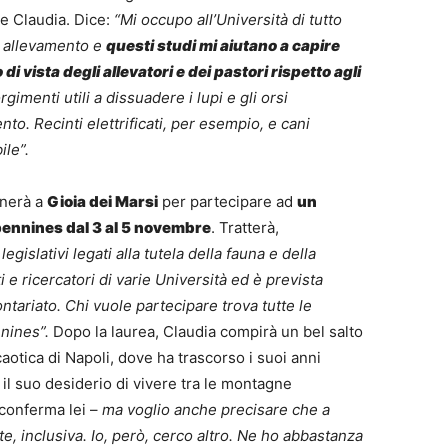
ge Claudia. Dice:
“Mi occupo all’Università di tutto
da allevamento e
questi studi mi aiutano a capire
i vista degli allevatori e dei pastori rispetto agli
rgimenti utili a dissuadere i lupi e gli orsi
nto. Recinti elettrificati, per esempio, e cani
le”.
rnerà a
Gioia dei Marsi
per partecipare ad
un
ennines dal 3 al 5 novembre
. Tratterà,
legislativi legati alla tutela della fauna e della
i e ricercatori di varie Università ed è prevista
tariato. Chi vuole partecipare trova tutte le
nines”.
Dopo la laurea, Claudia compirà un bel salto
caotica di Napoli, dove ha trascorso i suoi anni
 il suo desiderio di vivere tra le montagne
conferma lei –
ma voglio anche precisare che a
e, inclusiva. Io, però, cerco altro. Ne ho abbastanza