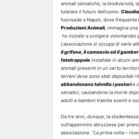
animali selvatiche, la biodiversità, l
tutelare il futuro dell’uomo.
Claudia
fuorisede a Napoli, dove frequenta 
Produzioni Animali
, immagina una 
ho iniziato a svolgere volontariato
L’associazione si occupa di varie attiv
il grifone, il camoscio ed il gambe
fototrappole
installate in alcuni a
animali presenti in un certo territor
terreni dove sono stati depositati rif
abbandonano talvolta i pastori
e c
selvatici, causandone la morte dop
adulti e bambini tramite eventi e soc
Da tre anni, dunque, la studentessa
sull’appennino abruzzese per prendere
associazione.
“La prima volta
– rico