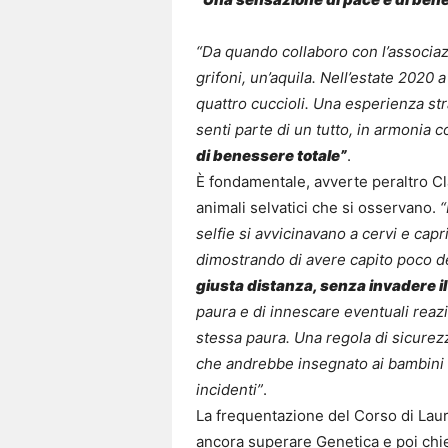
“Da quando collaboro con l’associaz
grifoni, un’aquila. Nell’estate 2020
quattro cuccioli. Una esperienza str
senti parte di un tutto, in armonia c
di benessere totale”
.
È fondamentale, avverte peraltro Cl
animali selvatici che si osservano.
“
selfie si avvicinavano a cervi e capr
dimostrando di avere capito poco de
giusta distanza, senza invadere il 
paura e di innescare eventuali reazi
stessa paura. Una regola di sicurezz
che andrebbe insegnato ai bambini 
incidenti”
.
La frequentazione del Corso di Lau
ancora superare Genetica e poi chied