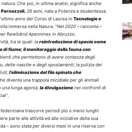
a natura. Che poi, in ultima analisi, significa anche
 Pernozzoli
, 26 anni, nata a Potenza e studentessa
l’ultimo anno del Corso di Laurea in
Tecnologie e
vita immersa nella Natura. “
Nel 2020
– racconta –
 per Rewildind Apennines in Abruzzo.
ità, tra le quali: la
reintroduzione di specie come
ro di fiume; il monitoraggio della fauna con
mbienti che permettono di avere contezza degli
io, delle nascite e degli spostamenti; la pulizia dei
iuti;
l’eliminazione del filo spinato che
he diventa una trappola micidiale per gli animali
o una lunga agonia;
la divulgazione
nei confronti di
ial”
.
 federiciana trascorre periodi più o meno lunghi
 parte alle attività ed alle iniziative della sua
rda –
sono stata per diversi mesi in una riserva con