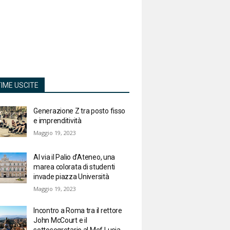
TIME USCITE
Generazione Z tra posto fisso
e imprenditività
Maggio 19, 2023
Al via il Palio d’Ateneo, una
marea colorata di studenti
invade piazza Università
Maggio 19, 2023
Incontro a Roma tra il rettore
John McCourt e il
sottosegretario al Mef Lucia