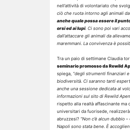
nell’attività di volontariato che svol
ciò che ruota intorno agli animali 
anche quale possa essere il punto d
orsi ed ai lupi
. Ci sono poi vari acco
dall’attaccare gli animali da allevame
maremmani. La convivenza è possibi
Tra un paio di settimane Claudia to
seminario promosso da Rewild Ap
spiega,
“degli strumenti finanziari e 
biodiversità. Ci saranno tanti espert
anche una sessione dedicata al volon
informazioni sul sito di Rewild Apen
rispetto alla realtà affascinante ma 
universitari da fuorisede, realizzerà
abruzzesi?
“Non c’è alcun dubbio
– 
Napoli sono stata bene. È accoglient