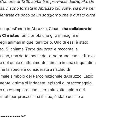
 Comune di 1300 abitanti in provincia dell’Aquila. Un
sivi sono tornata in Abruzzo più volte, sia pure per
ientrata da poco da un soggiorno che è durato circa
rso quest’anno in Abruzzo, Claudia
ha collaborato
s Christou
, un cipriota che gira immagini e
gli animali in quel territorio. Uno di essi è stato
no
. Si chiama
‘Terre dell’orso’
e racconta la
cano, una sottospecie dell’orso bruno che si ritrova
one del quale è attualmente stimata in una cinquantina
he la specie è considerata a rischio di
nimale simbolo del Parco nazionale d’Abruzzo, Lazio
ente vittima di indecenti episodi di bracconaggio.
 un esemplare, che si era più volte spinto nei
rifiuti per procacciarsi il cibo, è stato ucciso a
ssere totale”