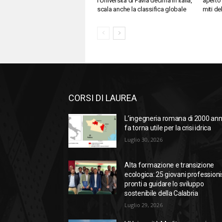
l’Università di Pavia decima in Italia,
aperto 
scala anche la classifica globale
miti de
CORSI DI LAUREA
L’ingegneria romana di 2000 ann
fa torna utile per la crisi idrica
Luglio 30, 2026
Alta formazione e transizione
ecologica: 25 giovani professioni
pronti a guidare lo sviluppo
sostenibile della Calabria
Luglio 29, 2026