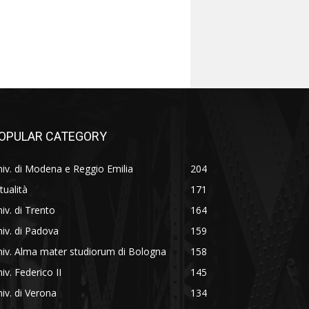
OPULAR CATEGORY
iv. di Modena e Reggio Emilia
204
tualità
171
iv. di Trento
164
iv. di Padova
159
iv. Alma mater studiorum di Bologna
158
iv. Federico II
145
iv. di Verona
134