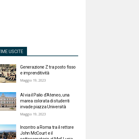
TIME USCITE
Generazione Z tra posto fisso
e imprenditività
Maggio 19, 2023
Al via il Palio d’Ateneo, una
marea colorata di studenti
invade piazza Università
Maggio 19, 2023
Incontro a Roma tra il rettore
John McCourt e il
sottosegretario al Mef Lucia