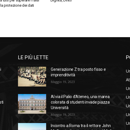
a tutti per superare i falsi
Dignità, Diritti
lla protezione dei dati
LE PIÙ LETTE
P
i
Generazione Z tra posto fisso e
Un
imprenditività
At
Maggio 19, 2023
Un
Un
Al via il Palio d’Ateneo, una marea
sti
colorata di studenti invade piazza
Un
Università
Un
Maggio 19, 2023
Un
Incontro a Roma tra il rettore John