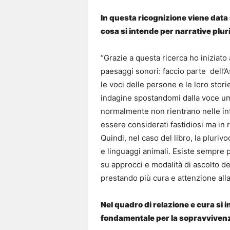
In questa ricognizione viene data
cosa si intende per narrative plur
“Grazie a questa ricerca ho iniziato
paesaggi sonori: faccio parte dell’A
le voci delle persone e le loro stori
indagine spostandomi dalla voce um
normalmente non rientrano nelle in
essere considerati fastidiosi ma in 
Quindi, nel caso del libro, la pluriv
e linguaggi animali. Esiste sempre p
su approcci e modalità di ascolto dei
prestando più cura e attenzione alla
Nel quadro di relazione e cura si 
fondamentale per la sopravvivenza