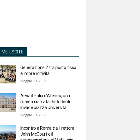
TIME USCITE
Generazione Z tra posto fisso
e imprenditività
Maggio 19, 2023
Al via il Palio d’Ateneo, una
marea colorata di studenti
invade piazza Università
Maggio 19, 2023
Incontro a Roma tra il rettore
John McCourt e il
sottosegretario al Mef Lucia