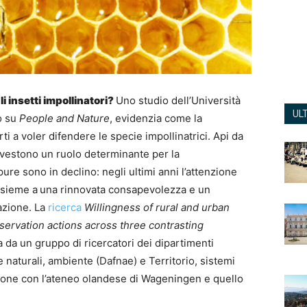
 insetti impollinatori?
Uno studio dell’Università
UL
o su
People and Nature
, evidenzia come la
i a voler difendere le specie impollinatrici. Api da
rivestono un ruolo determinante per la
re sono in declino: negli ultimi anni l’attenzione
insieme a
una rinnovata consapevolezza e un
azione. La
ricerca
Willingness of rural and urban
nservation actions across three contrasting
 da un gruppo di ricercatori dei dipartimenti
e naturali, ambiente (Dafnae) e Territorio, sistemi
azione con l’ateneo olandese di Wageningen e quello