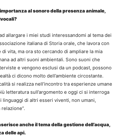
 importanza al sonoro della presenza animale,
ivocali?
 ad allargare i miei studi interessandomi al tema dei
ssociazione italiana di Storia orale, che lavora con
e di vita, ma ora sto cercando di ampliare la mia
ana ad altri suoni ambientali. Sono suoni che
terviste e vengono esclusi da un podcast, possono
realtà ci dicono molto dell’ambiente circostante.
ocalità si realizza nell’incontro tra esperienze umane
iù letteratura sull’argomento e oggi ci si interroga
 linguaggi di altri esseri viventi, non umani,
 relazione”.
inserisce anche il tema della gestione dell’acqua,
 delle api.