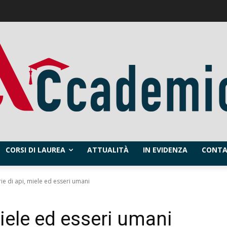
CORSI DI LAUREA
ATTUALITÀ
IN EVIDENZA
CONTA
rie di api, miele ed esseri umani
miele ed esseri umani