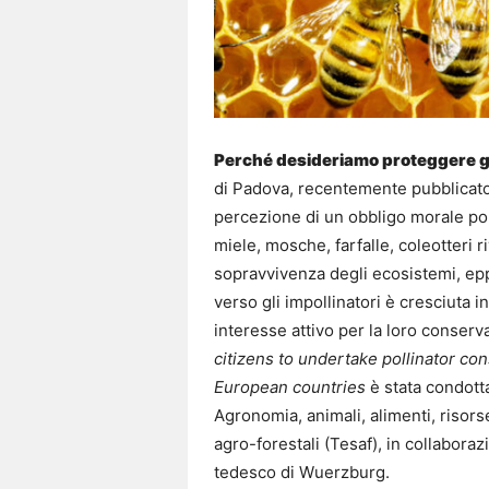
Perché desideriamo proteggere gli
di Padova, recentemente pubblicat
percezione di un obbligo morale port
miele, mosche, farfalle, coleotteri 
sopravvivenza degli ecosistemi, eppu
verso gli impollinatori è cresciuta 
interesse attivo per la loro conserv
citizens to undertake pollinator co
European countries
è stata condotta
Agronomia, animali, alimenti, risors
agro-forestali (Tesaf), in collabor
tedesco di Wuerzburg.