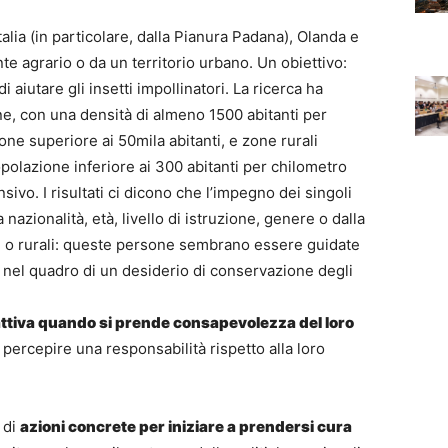
Italia (in particolare, dalla Pianura Padana), Olanda e
e agrario o da un territorio urbano. Un obiettivo:
 aiutare gli insetti impollinatori. La ricerca ha
e, con una densità di almeno 1500 abitanti per
ne superiore ai 50mila abitanti, e zone rurali
polazione inferiore ai 300 abitanti per chilometro
ivo. I risultati ci dicono che l’impegno dei singoli
azionalità, età, livello di istruzione, genere o dalla
e o rurali: queste persone sembrano essere guidate
ci nel quadro di un desiderio di conservazione degli
attiva quando si prende consapevolezza del loro
 percepire una responsabilità rispetto alla loro
 di
azioni concrete per iniziare a prendersi cura