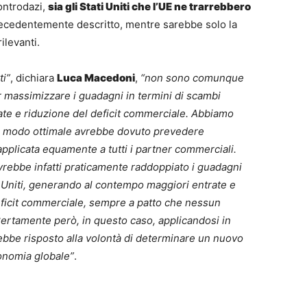
ontrodazi,
sia gli Stati Uniti che l’UE ne trarrebbero
recedentemente descritto, mentre sarebbe solo la
ilevanti.
ti”
, dichiara
Luca Macedoni
,
“non sono comunque
er massimizzare i guadagni in termini di scambi
ate e riduzione del deficit commerciale. Abbiamo
in modo ottimale avrebbe dovuto prevedere
 applicata equamente a tutti i partner commerciali.
vrebbe infatti praticamente raddoppiato i guadagni
ti Uniti, generando al contempo maggiori entrate e
eficit commerciale, sempre a patto che nessun
ertamente però, in questo caso, applicandosi in
rebbe risposto alla volontà di determinare un nuovo
onomia globale”
.