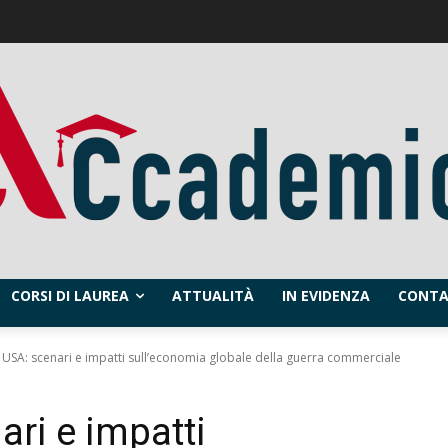
CORSI DI LAUREA
ATTUALITÀ
IN EVIDENZA
CONTA
 USA: scenari e impatti sull’economia globale della guerra commerciale
ari e impatti