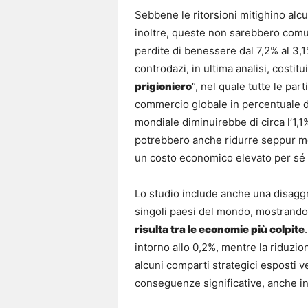
Sebbene le ritorsioni mitighino alcu
inoltre, queste non sarebbero com
perdite di benessere dal 7,2% al 3,1%
controdazi, in ultima analisi, costit
prigioniero
“, nel quale tutte le par
commercio globale in percentuale de
mondiale diminuirebbe di circa l’1,1%
potrebbero anche ridurre seppur mo
un costo economico elevato per sé s
Lo studio include anche una disaggr
singoli paesi del mondo, mostrando c
risulta tra le economie più colpite
intorno allo 0,2%, mentre la riduzion
alcuni comparti strategici esposti 
conseguenze significative, anche in