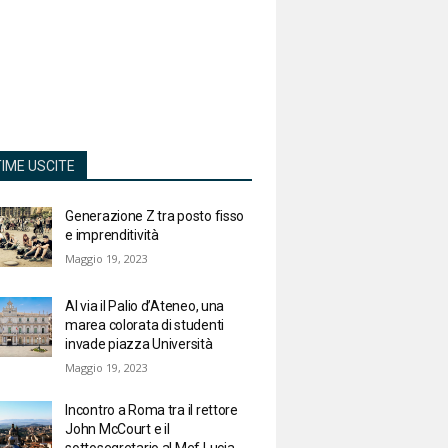
TIME USCITE
Generazione Z tra posto fisso
e imprenditività
Maggio 19, 2023
Al via il Palio d’Ateneo, una
marea colorata di studenti
invade piazza Università
Maggio 19, 2023
Incontro a Roma tra il rettore
John McCourt e il
sottosegretario al Mef Lucia