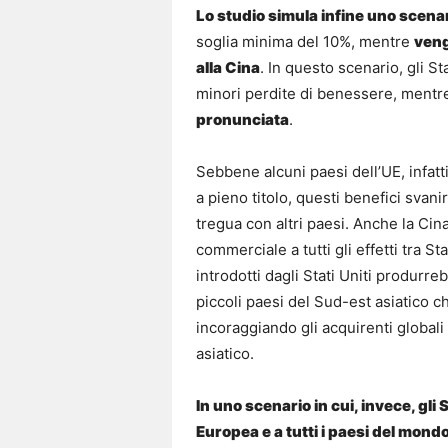
Lo studio simula infine uno scena
soglia minima del 10%, mentre
veng
alla Cina
. In questo scenario, gli St
minori perdite di benessere, ment
pronunciata
.
Sebbene alcuni paesi dell’UE, infat
a pieno titolo, questi benefici svani
tregua con altri paesi. Anche la Cin
commerciale a tutti gli effetti tra Sta
introdotti dagli Stati Uniti produrr
piccoli paesi del Sud-est asiatico c
incoraggiando gli acquirenti globali 
asiatico.
In uno scenario in cui, invece, gli 
Europea e a tutti i paesi del mond