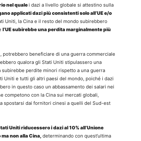
rio nel quale
i dazi a livello globale si attestino sulla
ano applicati dazi più consistenti solo all’UE e/o
ati Uniti, la Cina e il resto del mondo subirebbero
re
l’UE subirebbe una perdita marginalmente più
ti, potrebbero beneficiare di una guerra commerciale
rebbero qualora gli Stati Uniti stipulassero una
a subirebbe perdite minori rispetto a una guerra
ti Uniti e tutti gli altri paesi del mondo, poiché i dazi
ebbero in questo caso un abbassamento dei salari nei
he competono con la Cina sui mercati globali,
a spostarsi dai fornitori cinesi a quelli del Sud-est
Stati Uniti riducessero i dazi al 10% all’Unione
o ma non alla Cina,
determinando con quest’ultima