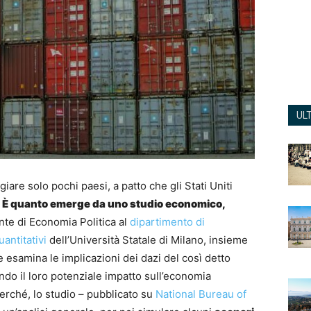
UL
are solo pochi paesi, a patto che gli Stati Uniti
.
È quanto emerge da uno studio economico,
nte di Economia Politica al
dipartimento di
ntitativi
dell’Università Statale di Milano, insieme
e esamina le implicazioni dei dazi del così detto
ndo il loro potenziale impatto sull’economia
erché, lo studio – pubblicato su
National Bureau of