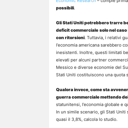
Economic Research
– compie prima 
possibili
.
Gli Stati Uniti potrebbero trarre be
deficit commerciale
solo nel caso
con ritorsioni
. Tuttavia, i relativi
l’economia americana sarebbero c
inesistenti. Inoltre, questi limitati 
elevati per alcuni partner commercial
Messico e diverse economie del Sud-
Stati Uniti costituiscono una quota s
Qualora invece, come sta avvenen
guerra commerciale mettendo dei d
statunitensi, l’economia globale e qu
In un simile scenario, gli Stati Unit
quasi il 3,8%, calcola lo studio.