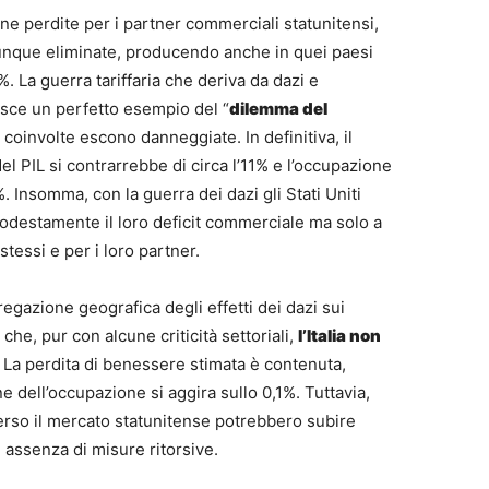
ne perdite per i partner commerciali statunitensi,
unque eliminate, producendo anche in quei paesi
. La guerra tariffaria che deriva da dazi e
uisce un perfetto esempio del “
dilemma del
ti coinvolte escono danneggiate. In definitiva, il
l PIL si contrarrebbe di circa l’11% e l’occupazione
. Insomma, con la guerra dei dazi gli Stati Uniti
destamente il loro deficit commerciale ma solo a
tessi e per i loro partner.
egazione geografica degli effetti dei dazi sui
he, pur con alcune criticità settoriali,
l’Italia non
. La perdita di benessere stimata è contenuta,
e dell’occupazione si aggira sullo 0,1%. Tuttavia,
verso il mercato statunitense potrebbero subire
 assenza di misure ritorsive.