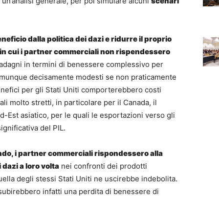
un’analisi generale, per poi simulare alcuni
scenari
neficio dalla politica dei dazi e ridurre il proprio
 in cui i partner commerciali non rispendessero
 guadagni in termini di benessere complessivo per
omunque decisamente modesti se non praticamente
benefici per gli Stati Uniti comporterebbero costi
i molto stretti, in particolare per il Canada, il
Est asiatico, per le quali le esportazioni verso gli
ignificativa del PIL.
do, i partner commerciali rispondessero alla
azi a loro volta
nei confronti dei prodotti
ella degli stessi Stati Uniti ne uscirebbe indebolita.
i subirebbero infatti una perdita di benessere di