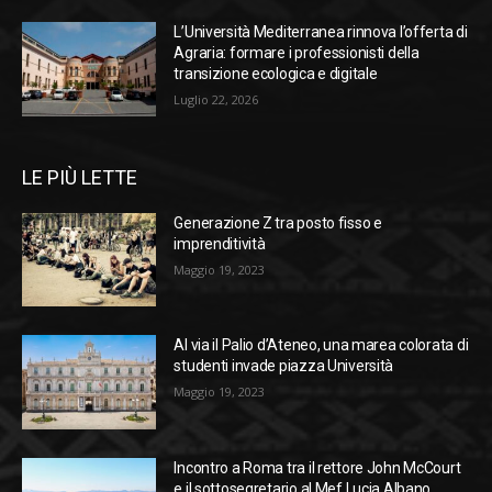
L’Università Mediterranea rinnova l’offerta di
Agraria: formare i professionisti della
transizione ecologica e digitale
Luglio 22, 2026
LE PIÙ LETTE
Generazione Z tra posto fisso e
imprenditività
Maggio 19, 2023
Al via il Palio d’Ateneo, una marea colorata di
studenti invade piazza Università
Maggio 19, 2023
Incontro a Roma tra il rettore John McCourt
e il sottosegretario al Mef Lucia Albano