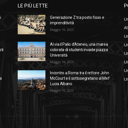
LE PIÙ LETTE
P
i
Generazione Z tra posto fisso e
Un
imprenditività
At
Maggio 19, 2023
Un
Un
Al via il Palio d’Ateneo, una marea
sti
colorata di studenti invade piazza
Un
Università
Un
Maggio 19, 2023
Un
Incontro a Roma tra il rettore John
a
McCourt e il sottosegretario al Mef
Un
Lucia Albano
Maggio 19, 2023