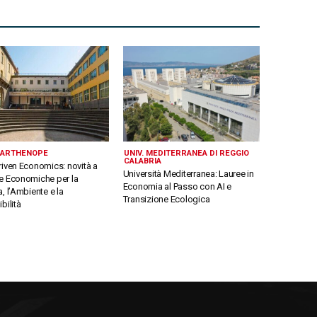
 PARTHENOPE
UNIV. MEDITERRANEA DI REGGIO
CALABRIA
riven Economics: novità a
Università Mediterranea: Lauree in
e Economiche per la
Economia al Passo con AI e
, l’Ambiente e la
Transizione Ecologica
bilità