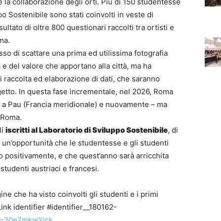
 la collaborazione degli orti. Più di 150 studentesse
o Sostenibile sono stati coinvolti in veste di
sultato di oltre 800 questionari raccolti tra ortisti e
oma.
so di scattare una prima ed utilissima fotografia
 e del valore che apportano alla città, ma ha
di raccolta ed elaborazione di dati, che saranno
ogetto. In questa fase incrementale, nel 2026, Roma
a, a Pau (Francia meridionale) e nuovamente – ma
a Roma.
li
iscritti al Laboratorio di Sviluppo Sostenibile
, di
 un’opportunità che le studentesse e gli studenti
o positivamente, e che quest’anno sarà arricchita
studenti austriaci e francesi.
ne che ha visto coinvolti gli studenti e i primi
ink identifier #identifier__180162-
?v=20e7mkwYick