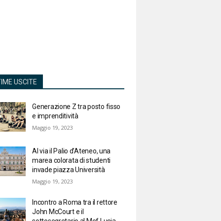
TIME USCITE
Generazione Z tra posto fisso
e imprenditività
Maggio 19, 2023
Al via il Palio d’Ateneo, una
marea colorata di studenti
invade piazza Università
Maggio 19, 2023
Incontro a Roma tra il rettore
John McCourt e il
sottosegretario al Mef Lucia