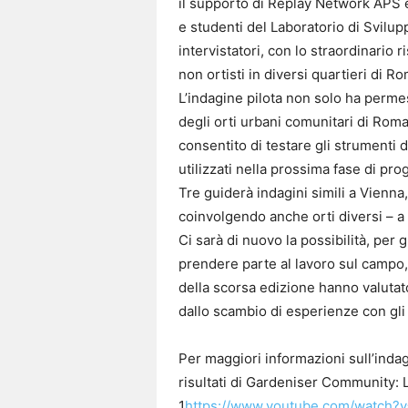
il supporto di Replay Network APS e
e studenti del Laboratorio di Svilupp
intervistatori, con lo straordinario ri
non ortisti in diversi quartieri di R
L’indagine pilota non solo ha permes
degli orti urbani comunitari di Roma
consentito di testare gli strumenti 
utilizzati nella prossima fase di pr
Tre guiderà indagini simili a Vienn
coinvolgendo anche orti diversi – 
Ci sarà di nuovo la possibilità, per g
prendere parte al lavoro sul campo,
della scorsa edizione hanno valutat
dallo scambio di esperienze con gli 
Per maggiori informazioni sull’indagi
risultati di Gardeniser Community: L
1
https://www.youtube.com/watch