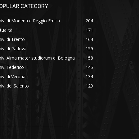
OPULAR CATEGORY
iv. di Modena e Reggio Emilia
204
tualità
171
iv. di Trento
164
iv. di Padova
159
iv. Alma mater studiorum di Bologna
158
iv. Federico II
145
iv. di Verona
134
iv. del Salento
129