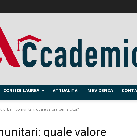
CORSI DI LAUREA
ATTUALITÀ
IN EVIDENZA
CONTA
ti urbani comunitari: quale valore per la città?
unitari: quale valore