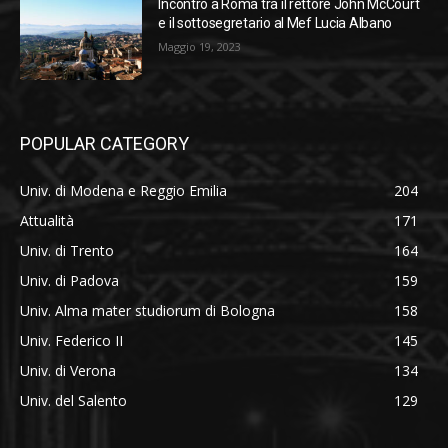
Incontro a Roma tra il rettore John McCourt
e il sottosegretario al Mef Lucia Albano
Maggio 19, 2023
POPULAR CATEGORY
Univ. di Modena e Reggio Emilia
204
Attualità
171
Univ. di Trento
164
Univ. di Padova
159
Univ. Alma mater studiorum di Bologna
158
Univ. Federico II
145
Univ. di Verona
134
Univ. del Salento
129